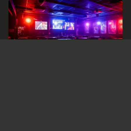
Изображение сгенерировано нейросетью Dall-e
Решено пресечь деятельность объектов,
систематически нарушающих
законодательство и представляющих угрозу
жизни и здоровью граждан.
В столице
приостановили
работу ряда