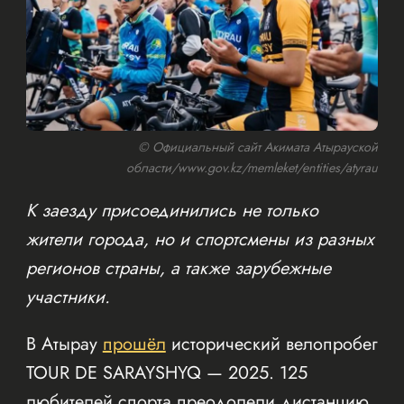
© Официальный сайт Акимата Атырауской
области/www.gov.kz/memleket/entities/atyrau
К заезду присоединились не только
жители города, но и спортсмены из разных
регионов страны, а также зарубежные
участники.
В Атырау
прошёл
исторический велопробег
TOUR DE SARAYSHYQ — 2025. 125
любителей спорта преодолели дистанцию