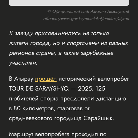
© Официальный сайт Акимата Атырауской
области/www.gov.kz/memleket/entities/atyrau
К заезду присоединились не только
жители города, но и спортсмены из разных
регионов страны, а также зарубежные
участники.
В Атырау
прошёл
исторический велопробег
TOUR DE SARAYSHYQ — 2025. 125
любителей спорта преодолели дистанцию
в 80 километров, стартовав от
средневекового городища Сарайшык.
Маршрут велопробега проходил по