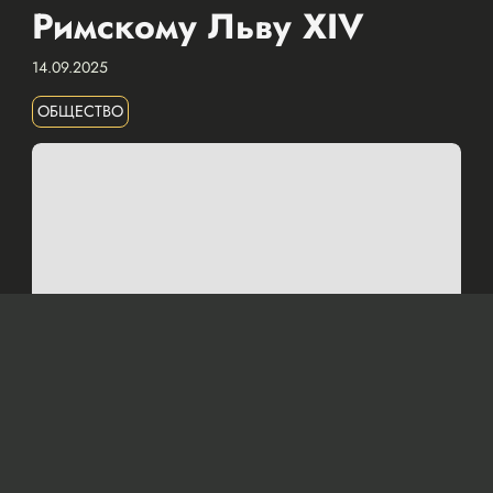
Римскому Льву XIV
14.09.2025
ОБЩЕСТВО
© Официальный сайт Президента Республики Казахстан
/www.akorda.kz/ru
Касым-Жомарт Токаев также подтвердил