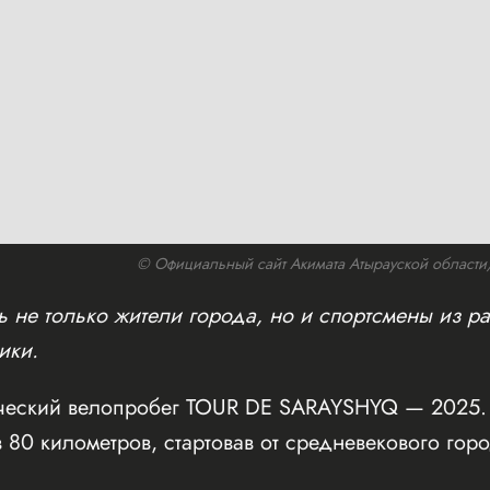
© Официальный сайт Акимата Атырауской области/w
 не только жители города, но и спортсмены из ра
ики.
ческий велопробег TOUR DE SARAYSHYQ — 2025. 
 80 километров, стартовав от средневекового го