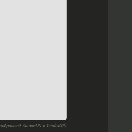
нейросетей YandexART и YandexGPT