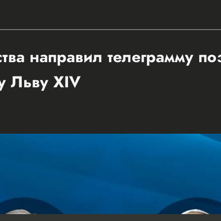
ства направил телеграмму п
у Льву XIV