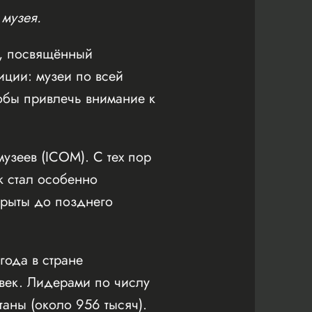
 музея.
, посвящённый
иции: музеи по всей
тобы привлечь внимание к
узеев (ICOM). С тех пор
к стал особенно
крыты до позднего
года в стране
овек. Лидерами по числу
таны (около 956 тысяч).