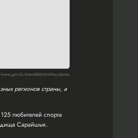
ww.gov.kz/memleket/entities/atyrau
зных регионов страны, а
125 любителей спорта
родища Сарайшык.