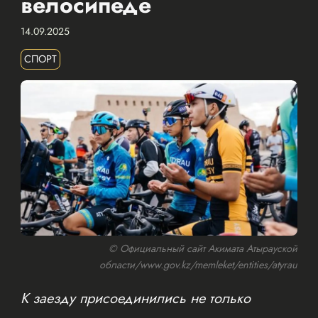
велосипеде
14.09.2025
СПОРТ
© Официальный сайт Акимата Атырауской
области/www.gov.kz/memleket/entities/atyrau
К заезду присоединились не только