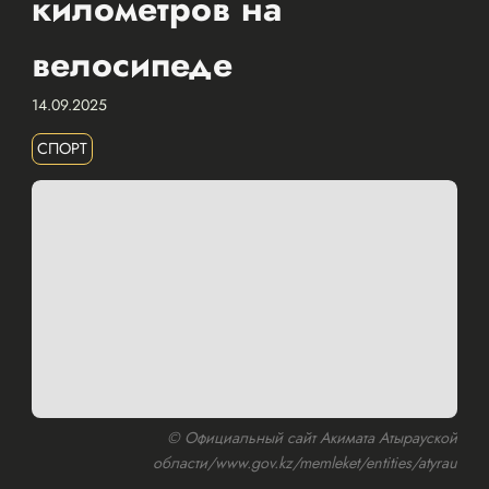
километров на
велосипеде
14.09.2025
СПОРТ
© Официальный сайт Акимата Атырауской
области/www.gov.kz/memleket/entities/atyrau