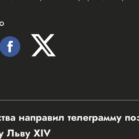
Ю
ства направил телеграмму п
у Льву XIV