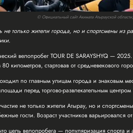
© Официальный сайт Акимата Атырауской области/w
 не только жители города, но и спортсмены из ра
ики.
ческий велопробег TOUR DE SARAYSHYQ — 2025. 
 80 километров, стартовав от средневекового го
оходил по главным улицам города и знаковым мес
ощади перед торгово-развлекательным центром Inf
частие не только жители Атырау, но и спортсмены
бежные гости. Возраст участников варьировался от
что цель велопробега — популяризация спорта и 