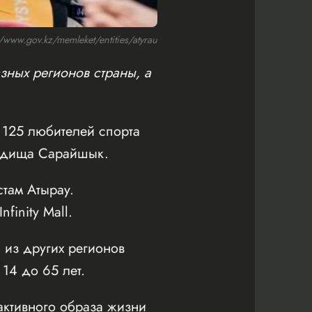
ww.gov.kz/memleket/entities/atyrau
зных регионов страны, а
125 любителей спорта
родища Сарайшык.
там Атырау.
inity Mall.
 из других регионов
 14 до 65 лет.
активного образа жизни