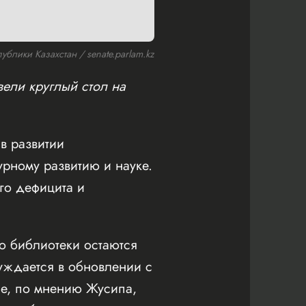
блики Казахстан / senate.parlam.kz
вели круглый стол на
в развитии
урному развитию и науке.
го дефицита и
о библиотеки остаются
уждается в обновлении с
ие, по мнению Жусипа,