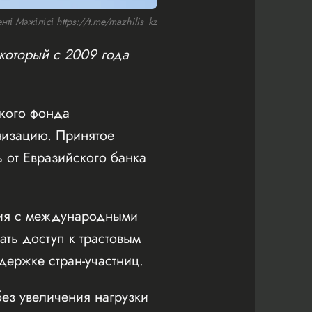
 Мәжілісі https://t.me/mazhilis_kz
 который с 2009 года
кого фонда
низацию. Принятое
 от Евразийского банка
ния с международными
ать доступ к трастовым
ержке стран-участниц.
без увеличения нагрузки