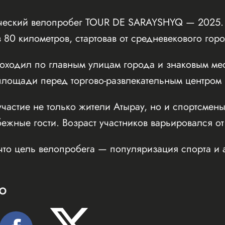
ческий велопробег TOUR DE SARAYSHYQ — 2025. 
 80 километров, стартовав от средневекового го
оходил по главным улицам города и знаковым мес
ощади перед торгово-развлекательным центром Inf
частие не только жители Атырау, но и спортсмены
бежные гости. Возраст участников варьировался от
что цель велопробега — популяризация спорта и 
Ю