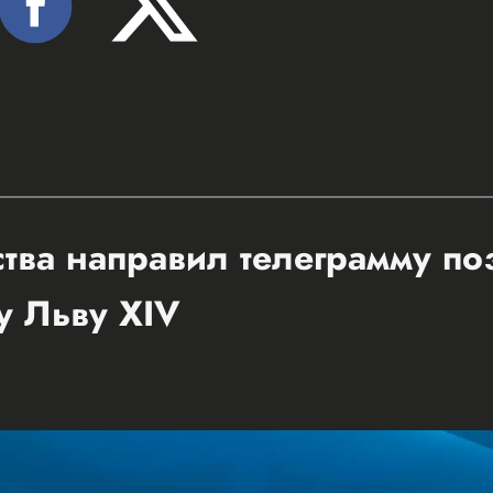
ства направил телеграмму п
у Льву XIV