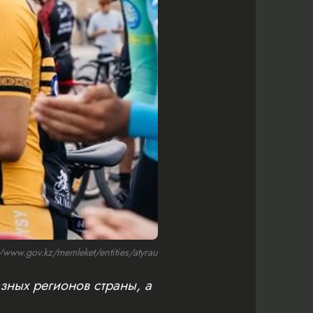
ww.gov.kz/memleket/entities/atyrau
зных регионов страны, а