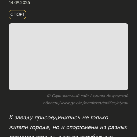
14.09.2025
СПОРТ
© Официальный сайт Акимата Атырауской
области/www.gov.kz/memleket/entities/atyrau
К заезду присоединились не только
жители города, но и спортсмены из разных
регионов страны, а также зарубежные