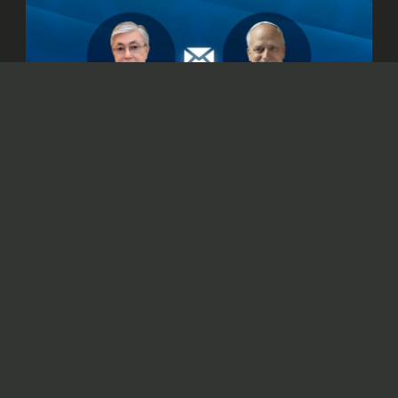
© Официальный сайт Президента Республики Казахстан
/www.akorda.kz/ru
Касым-Жомарт Токаев также подтвердил
готовность Казахстана к укреплению
сотрудничества со Святым Престолом.
Президент Казахстана Касым-Жомарт
Токаев
направил
телеграмму поздравления
Папе Римскому Льву XIV с 70-летием.