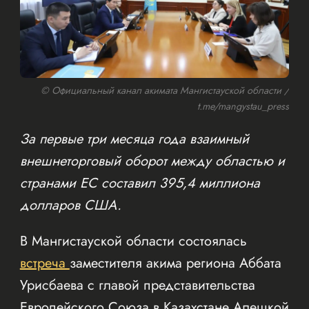
© Официальный канал акимата Мангистауской области /
t.me/mangystau_press
За первые три месяца года взаимный
внешнеторговый оборот между областью и
странами ЕС составил 395,4 миллиона
долларов США.
В Мангистауской области состоялась
встреча
заместителя акима региона Аббата
Урисбаева с главой представительства
Европейского Союза в Казахстане Алешкой