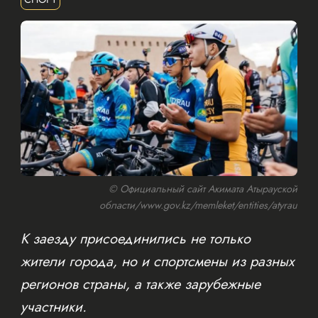
© Официальный сайт Акимата Атырауской
области/www.gov.kz/memleket/entities/atyrau
К заезду присоединились не только
жители города, но и спортсмены из разных
регионов страны, а также зарубежные
участники.