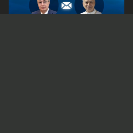
© Официальный сайт Президента Республики Казахстан
/www.akorda.kz/ru
Касым-Жомарт Токаев также подтвердил
готовность Казахстана к укреплению
сотрудничества со Святым Престолом.
Президент Казахстана Касым-Жомарт
Токаев
направил
телеграмму поздравления
Папе Римскому Льву XIV с 70-летием.