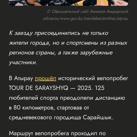
© Официальный сайт Акимата Атырауской
области/www.gov.kz/memleket/entities/atyrau
К заезду присоединились не только
жители города, но и спортсмены из разных
регионов страны, а также зарубежные
участники.
В Атырау
прошёл
исторический велопробег
TOUR DE SARAYSHYQ — 2025. 125
любителей спорта преодолели дистанцию
в 80 километров, стартовав от
средневекового городища Сарайшык.
Маршрут велопробега проходил по