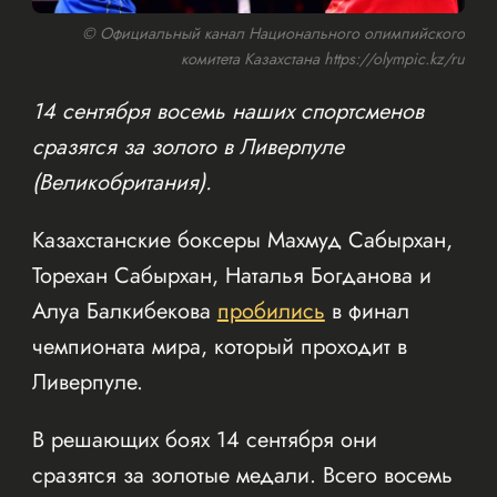
© Официальный канал Национального олимпийского
комитета Казахстана https://olympic.kz/ru
14 сентября восемь наших спортсменов
сразятся за золото в Ливерпуле
(Великобритания).
Казахстанские боксеры Махмуд Сабырхан,
Торехан Сабырхан, Наталья Богданова и
Алуа Балкибекова
пробились
в финал
чемпионата мира, который проходит в
Ливерпуле.
В решающих боях 14 сентября они
сразятся за золотые медали. Всего восемь