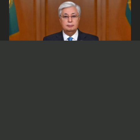
© Официальный сайт Президента Республики Казахстан
/www.akorda.kz/ru
Глава государства в своем поздравлении
отметил, что для казахстанского народа
семья – это сакральное понятие.
Президент Касым-Жомарт Токаев
обратился