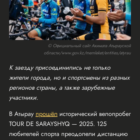
© Официальный сайт Акимата Атырауской
области/www.gov.kz/memleket/entities/atyrau
К заезду присоединились не только
жители города, но и спортсмены из разных
регионов страны, а также зарубежные
участники.
В Атырау
прошёл
исторический велопробег
TOUR DE SARAYSHYQ — 2025. 125
любителей спорта преодолели дистанцию