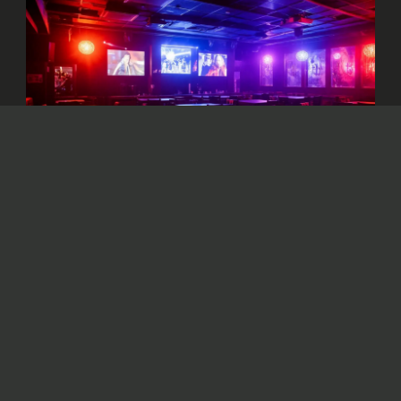
Изображение сгенерировано нейросетью Dall-e
Решено пресечь деятельность объектов,
систематически нарушающих
законодательство и представляющих угрозу
жизни и здоровью граждан.
В столице
приостановили
работу ряда
ночных заведений. Решение связано с