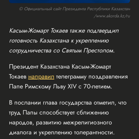
© Официальный сайт Президента Республики Казахстан
/www.akorda.kz/ru
Касым-Жомарт Токаев также подтвердил
готовность Казахстана к укреплению
сотрудничества со Святым Престолом.
Президент Казахстана Касым-Жомарт
Токаев
направил
телеграмму поздравления
Папе Римскому Льву XIV с 70-летием.
В послании глава государства отметил, что
труд Папы способствует сближению
народов, развитию межрелигиозного
диалога и укреплению толерантности.