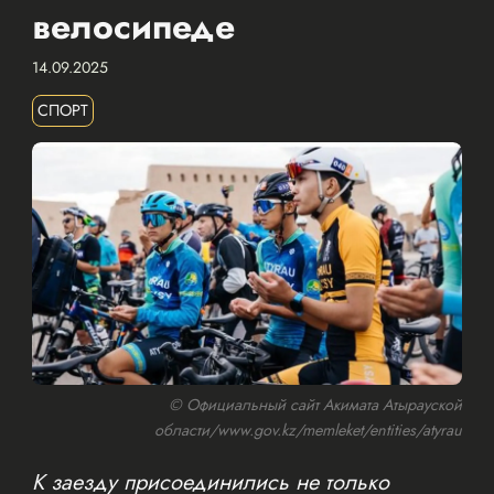
велосипеде
14.09.2025
СПОРТ
© Официальный сайт Акимата Атырауской
области/www.gov.kz/memleket/entities/atyrau
К заезду присоединились не только