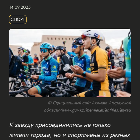
14.09.2025
СПОРТ
© Официальный сайт Акимата Атырауской
области/www.gov.kz/memleket/entities/atyrau
К заезду присоединились не только
жители города, но и спортсмены из разных