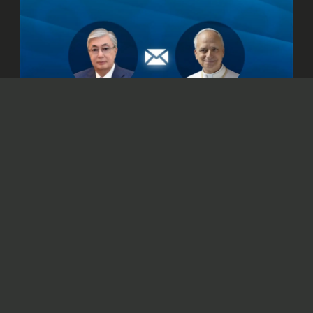
© Официальный сайт Президента Республики Казахстан
/www.akorda.kz/ru
Касым-Жомарт Токаев также подтвердил
готовность Казахстана к укреплению
сотрудничества со Святым Престолом.
Президент Казахстана Касым-Жомарт
Токаев
направил
телеграмму поздравления