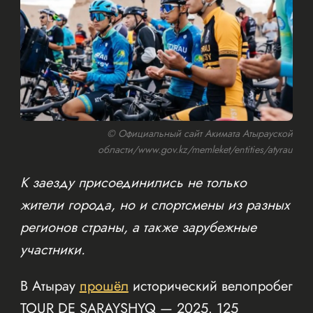
© Официальный сайт Акимата Атырауской
области/www.gov.kz/memleket/entities/atyrau
К заезду присоединились не только
жители города, но и спортсмены из разных
регионов страны, а также зарубежные
участники.
В Атырау
прошёл
исторический велопробег
TOUR DE SARAYSHYQ — 2025. 125