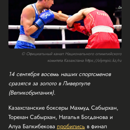
© Официальный канал Национального олимпийского
комитета Казахстана https://olympic.kz/ru
14 сентября восемь наших спортсменов
сразятся за золото в Ливерпуле
(Великобритания).
Казахстанские боксеры Махмуд Сабырхан,
Торехан Сабырхан, Наталья Богданова и
Алуа Балкибекова
пробились
в финал