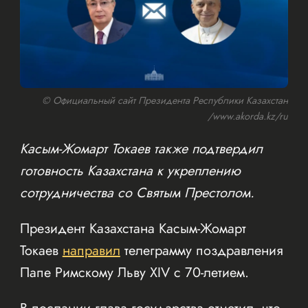
© Официальный сайт Президента Республики Казахстан
/www.akorda.kz/ru
Касым-Жомарт Токаев также подтвердил
готовность Казахстана к укреплению
сотрудничества со Святым Престолом.
Президент Казахстана Касым-Жомарт
Токаев
направил
телеграмму поздравления
Папе Римскому Льву XIV с 70-летием.