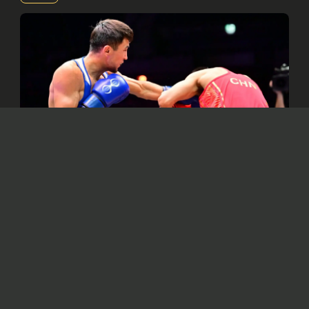
© Официальный канал Национального олимпийского
комитета Казахстана https://olympic.kz/ru
14 сентября восемь наших спортсменов
сразятся за золото в Ливерпуле
(Великобритания).
Казахстанские боксеры Махмуд Сабырхан,