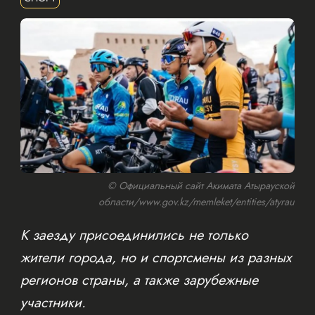
© Официальный сайт Акимата Атырауской
области/www.gov.kz/memleket/entities/atyrau
К заезду присоединились не только
жители города, но и спортсмены из разных
регионов страны, а также зарубежные
участники.