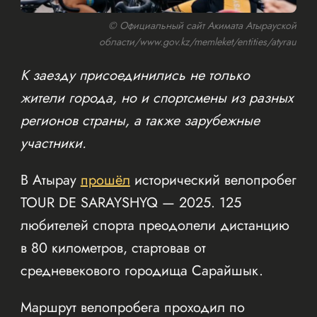
© Официальный сайт Акимата Атырауской
области/www.gov.kz/memleket/entities/atyrau
К заезду присоединились не только
жители города, но и спортсмены из разных
регионов страны, а также зарубежные
участники.
В Атырау
прошёл
исторический велопробег
TOUR DE SARAYSHYQ — 2025. 125
любителей спорта преодолели дистанцию
в 80 километров, стартовав от
средневекового городища Сарайшык.
Маршрут велопробега проходил по