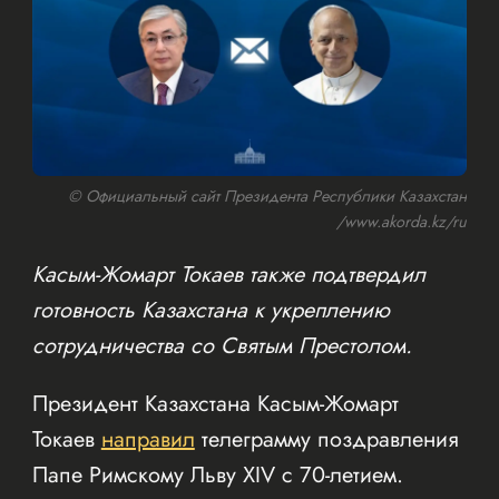
© Официальный сайт Президента Республики Казахстан
/www.akorda.kz/ru
Касым-Жомарт Токаев также подтвердил
готовность Казахстана к укреплению
сотрудничества со Святым Престолом.
Президент Казахстана Касым-Жомарт
Токаев
направил
телеграмму поздравления
Папе Римскому Льву XIV с 70-летием.