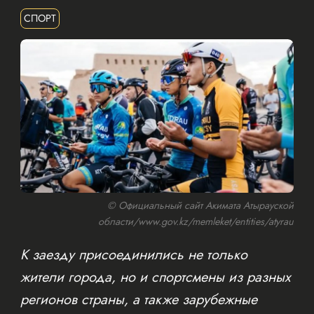
СПОРТ
© Официальный сайт Акимата Атырауской
области/www.gov.kz/memleket/entities/atyrau
К заезду присоединились не только
жители города, но и спортсмены из разных
регионов страны, а также зарубежные