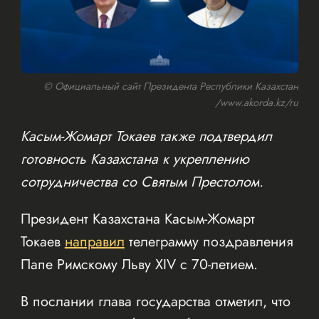
© Официальный сайт Президента Республики Казахстан
/www.akorda.kz/ru
Касым-Жомарт Токаев также подтвердил
готовность Казахстана к укреплению
сотрудничества со Святым Престолом.
Президент Казахстана Касым-Жомарт
Токаев
направил
телеграмму поздравления
Папе Римскому Льву XIV с 70-летием.
В послании глава государства отметил, что