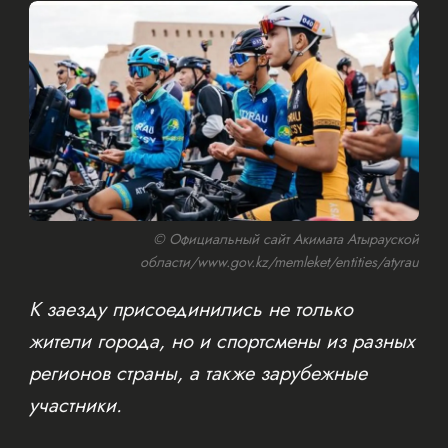
© Официальный сайт Акимата Атырауской
области/www.gov.kz/memleket/entities/atyrau
К заезду присоединились не только
жители города, но и спортсмены из разных
регионов страны, а также зарубежные
участники.