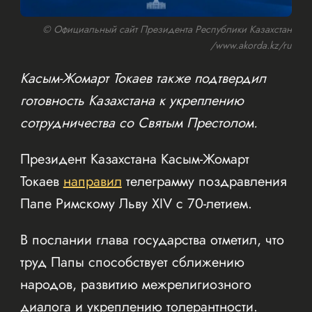
© Официальный сайт Президента Республики Казахстан
/www.akorda.kz/ru
Касым-Жомарт Токаев также подтвердил
готовность Казахстана к укреплению
сотрудничества со Святым Престолом.
Президент Казахстана Касым-Жомарт
Токаев
направил
телеграмму поздравления
Папе Римскому Льву XIV с 70-летием.
В послании глава государства отметил, что
труд Папы способствует сближению
народов, развитию межрелигиозного
диалога и укреплению толерантности.