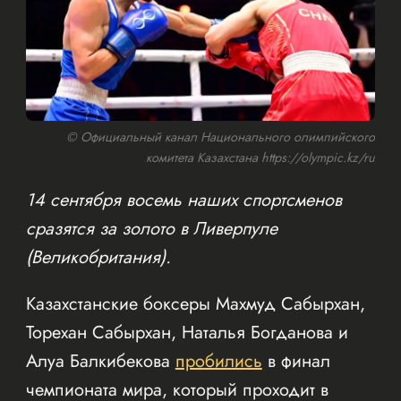
© Официальный канал Национального олимпийского
комитета Казахстана https://olympic.kz/ru
14 сентября восемь наших спортсменов
сразятся за золото в Ливерпуле
(Великобритания).
Казахстанские боксеры Махмуд Сабырхан,
Торехан Сабырхан, Наталья Богданова и
Алуа Балкибекова
пробились
в финал
чемпионата мира, который проходит в