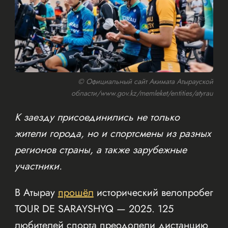
© Официальный сайт Акимата Атырауской
области/www.gov.kz/memleket/entities/atyrau
К заезду присоединились не только
жители города, но и спортсмены из разных
регионов страны, а также зарубежные
участники.
В Атырау
прошёл
исторический велопробег
TOUR DE SARAYSHYQ — 2025. 125
любителей спорта преодолели дистанцию