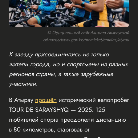
© Официальный сайт Акимата Атырауской
области/www.gov.kz/memleket/entities/atyrau
К заезду присоединились не только
жители города, но и спортсмены из разных
регионов страны, а также зарубежные
участники.
В Атырау
прошёл
исторический велопробег
TOUR DE SARAYSHYQ — 2025. 125
любителей спорта преодолели дистанцию
в 80 километров, стартовав от